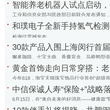
智能养老机器人试点启动，
工业和信息化部与民政部日前联合发布通知，决
和璞电子全新手持氢气检测
机器人结对攻关与场景应用试点工作。
检测仪震撼发布...
30款产品入围上海闵行首
獬豸咖啡、七宝大曲、香囊盲盒、马桥鸭型壶
黄金首饰走向日常穿搭：老
月15日下午，在上海七宝领展广场中庭，30
今年618，淘宝天猫珠宝饰品行业首创“超级
中信保诚人寿“保险+”战
品佩戴生活化展示，帮助品牌场景化、立
6月15日，在“来自未来的好消息——健康篇
系发布会上，中信保诚人寿对外发布“