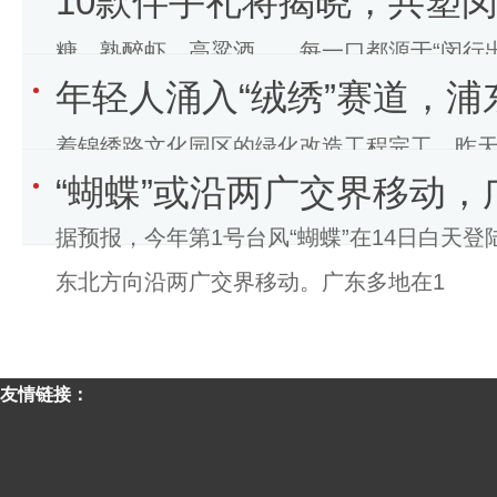
10款伴手礼将揭晓，共塑闵
糖、熟醉虾、高粱酒……每一口都源于“闵行
年轻人涌入“绒绣”赛道，
灯、大漆饰盘、咖啡礼盒
着锦绣路文化园区的绿化改造工程完工，昨
“蝴蝶”或沿两广交界移动，
来了今年的“文化和自然遗产日”。 当天
据预报，今年第1号台风“蝴蝶”在14日白天
东北方向沿两广交界移动。广东多地在1
友情链接：