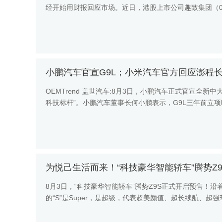
经开始用财报回应市场。近日，港股上市公司趣致集团（00917
摘...
小鹏汽车官宣G9L；小米汽车官方回应澎程
OEMTrend 盖世汽车:8月3日，小鹏汽车正式官宣全新中大型SUV——小鹏G9L，定位“全球大五座科技旗舰”，号称“30万级
科技标杆”。小鹏汽车董事长何小鹏表示，G9L三年前立项
为悦己生活而来！“科技豪华智能轿车”腾势Z
8月3日，“科技豪华智能轿车”腾势Z9S正式开启预售！沿
的“S”是Super，是超级，代表超美颜值、超长续航、
技，采用优...