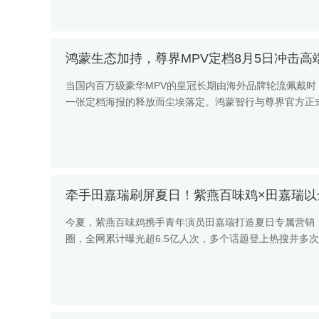
鸿蒙生态加持，尊界MPV定档8月5日冲击高
当国内百万级豪华MPV的皇冠长期由海外品牌轮流佩戴
一张定档海报的释放而尘埃落定。鸿蒙智行与尊界官方正式
14:30盛大举行，...
牵手田嘉瑞刷屏夏日！紫燕百味鸡×田嘉瑞以
今夏，紫燕百味鸡携手青年演员田嘉瑞打造夏日专属营销
圈，全网累计曝光超6.5亿人次，多个话题登上热搜并多
轻化营销标杆。本次合作中...