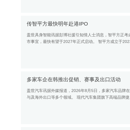
传智平方最快明年赴港IPO
盖世具身智能讯据彭博社援引知情人士消息，智平方正考虑
市事宜，最快有望于2027年正式启动。 智平方成立于2
务。为此，智...
多家车企在韩推出促销、赛事及出口活动
盖世汽车讯据外媒报道，2026年8月5日，多家汽车品
与及海外出口等多个领域。 现代汽车集团旗下高端品牌捷尼
版、GV...