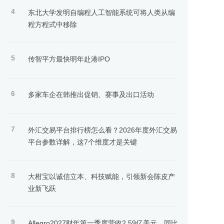
4
东北大学发明自编程人工智能系统可将人类从编
程方程式中移除
5
传智平方最快明年赴港IPO
6
多家车企在韩推出促销、赛事及出口活动
7
外汇交易平台排行榜怎么看？2026年度外汇交易
平台参数详解，这7个维度才是关键
8
大柑宝以诚信立本、科技赋能，引领新会陈皮产
业新飞跃
9
Allegro2027财年第一季度营收2.59亿美元，同比