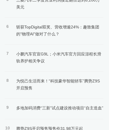
三菱汽车二季度营业利润接近翻倍达到6,200万
美元
6
斩获TopDigital双奖、营收增逾24%：趣致集团
的"物理AI"做对了什么？
7
小鹏汽车官宣G9L；小米汽车官方回应澎程长滑
轨养护相关争议
8
为悦己生活而来！“科技豪华智能轿车”腾势Z9S
开启预售
9
多地加码消费“三新”试点建设推动项目“自主造血”
10
腾势Z9S开启预售预售价31.98万元起