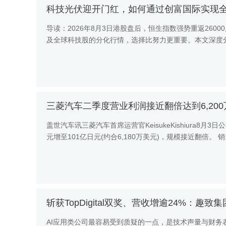
科技光伏迎开门红，如何通过创富国际实现
导读：2026年8月3日港股盘后，恒生指数强势重返260
及全球科技股的分化行情，选择比努力更重要。本文深度
国际（CFG...
三菱汽车二季度营业利润接近翻倍达到6,20
盖世汽车讯三菱汽车首席运营官KeisukeKishiura8
元增至101亿日元(约合6,180万美元)，规模接近翻倍。
斩获TopDigital双奖、营收增逾24%：趣致
AI应用类公司最容易受到质疑的一点，是技术声量与财