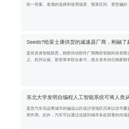
统一答案。老酒的选择和使用场景、预算区间、香型偏好
礼看重知名度和包装质感...
Seeds?给富士康供货的减速器厂商，刚融了
盖世具身智能获悉，精密传动部件厂商陶世智能科技有限
义、杭州众燊、新智资本联合参与，德太资本担任独家财
形机器人领域市场拓展...
东北大学发明自编程人工智能系统可将人类
盖世汽车讯远离城市的偏远山区或沙漠地区历来以信号覆
挥作用。此外，汽车可以通过连接到城市各处部署的传感
题。 据外媒报道，美国...