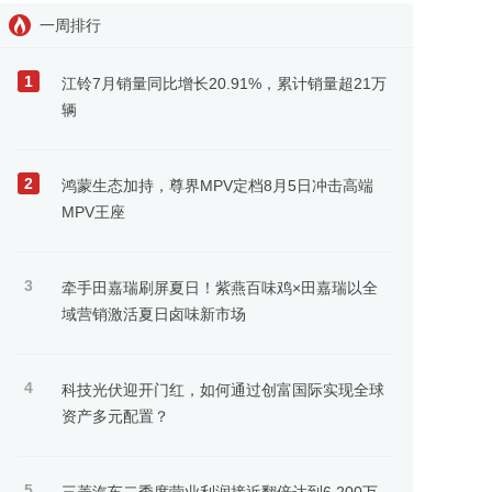
一周排行
1
江铃7月销量同比增长20.91%，累计销量超21万
辆
2
鸿蒙生态加持，尊界MPV定档8月5日冲击高端
MPV王座
3
牵手田嘉瑞刷屏夏日！紫燕百味鸡×田嘉瑞以全
域营销激活夏日卤味新市场
4
科技光伏迎开门红，如何通过创富国际实现全球
资产多元配置？
5