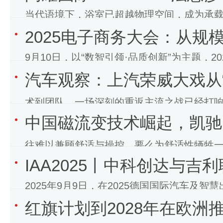
当代语境下，浴室已超越物理空间，成为承
2025电子商务大会：从
洗漱、沐浴、如厕日常节奏；舒适度为内核
9月10日，以“数智引领·品质创新”为主题，
汽车观察：上汽荣威大戏从
幕。当前，全球电子商务正步入以人
术到团队，一场深刻的重返主流之战已经打响
中国磁流变技术崛起，凯驰
终身质保的荣威M7D
往难以兼顾舒适与操控，要么为舒适性牺牲
IAA2025丨中科创达与吉利
体验。然而，随着像凯驰磁流变
2025年9月9日，在2025德国国际汽车及智慧出
红旗计划到2028年在欧洲
代码:300496)