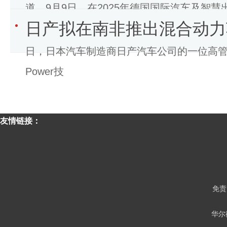
道，9月9日，在2025年德国国际汽车及智
日产拟在南非推出混合动力
(Hongqi)宣布，其
日，日本汽车制造商日产汽车公司的一位高管
Power技
友情链接：
免责
华尔