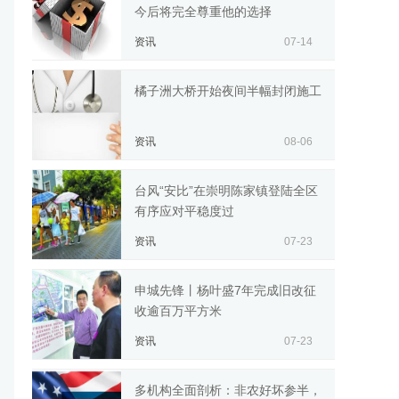
今后将完全尊重他的选择
资讯
07-14
橘子洲大桥开始夜间半幅封闭施工
资讯
08-06
台风“安比”在崇明陈家镇登陆全区
有序应对平稳度过
资讯
07-23
申城先锋丨杨叶盛7年完成旧改征
收逾百万平方米
资讯
07-23
多机构全面剖析：非农好坏参半，