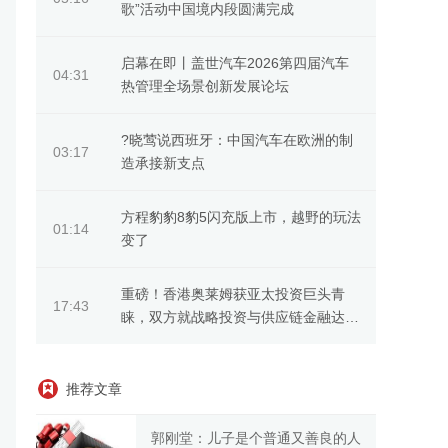
歌”活动中国境内段圆满完成
启幕在即丨盖世汽车2026第四届汽车
04:31
热管理全场景创新发展论坛
?晓莺说西班牙：中国汽车在欧洲的制
03:17
造承接新支点
方程豹豹8豹5闪充版上市，越野的玩法
01:14
变了
重磅！香港奥莱姆获亚太投资巨头青
17:43
睐，双方就战略投资与供应链金融达成
深度合作意向
推荐文章
郭刚堂：儿子是个普通又善良的人