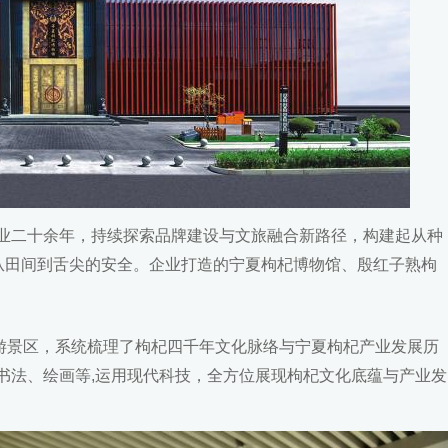
业二十余年，持续探索品牌建设与文旅融合新路径，构建起从种
杞从田间到舌尖的安全。企业打造的宁夏枸杞博物馆、殷红子熟枸
旅游景区，系统梳理了枸杞四千年文化脉络与宁夏枸杞产业发展历
书法、绘画等,运用现代科技，全方位展现枸杞文化底蕴与产业发