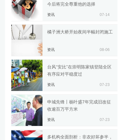
今后将完全尊重他的选择
资讯
07-14
橘子洲大桥开始夜间半幅封闭施工
资讯
08-06
台风“安比”在崇明陈家镇登陆全区
有序应对平稳度过
资讯
07-23
申城先锋丨杨叶盛7年完成旧改征
收逾百万平方米
资讯
07-23
多机构全面剖析：非农好坏参半，