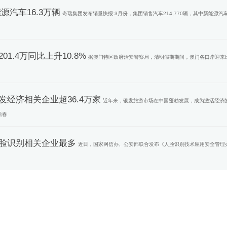
源汽车16.3万辆
奇瑞集团发布销量快报:3月份，集团销售汽车214,770辆，其中新能源汽
.4万同比上升10.8%
据澳门特区政府治安警察局，清明假期期间，澳门各口岸迎来
经济相关企业超36.4万家
近年来，银发旅游市场在中国蓬勃发展，成为激活经济
后春
脸识别相关企业最多
近日，国家网信办、公安部联合发布《人脸识别技术应用安全管理