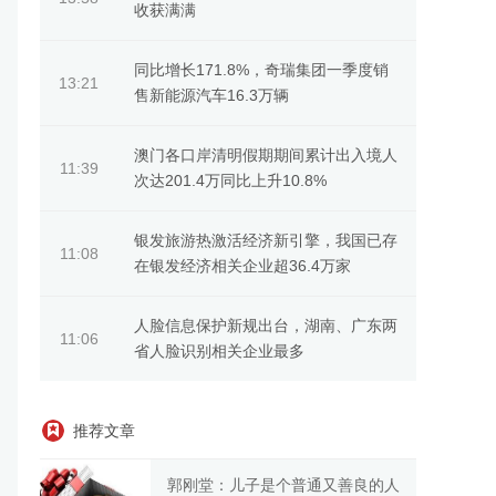
收获满满
同比增长171.8%，奇瑞集团一季度销
13:21
售新能源汽车16.3万辆
澳门各口岸清明假期期间累计出入境人
11:39
次达201.4万同比上升10.8%
银发旅游热激活经济新引擎，我国已存
11:08
在银发经济相关企业超36.4万家
人脸信息保护新规出台，湖南、广东两
11:06
省人脸识别相关企业最多
推荐文章
郭刚堂：儿子是个普通又善良的人