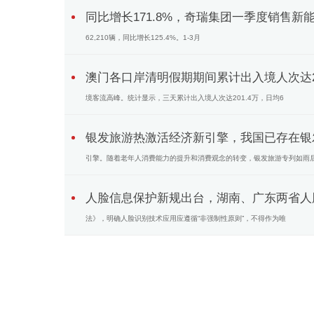
同比增长171.8%，奇瑞集团一季度销售新能
62,210辆，同比增长125.4%。1-3月
澳门各口岸清明假期期间累计出入境人次达201
境客流高峰。统计显示，三天累计出入境人次达201.4万，日均6
银发旅游热激活经济新引擎，我国已存在银发
引擎。随着老年人消费能力的提升和消费观念的转变，银发旅游专列如雨
人脸信息保护新规出台，湖南、广东两省人
法》，明确人脸识别技术应用应遵循“非强制性原则”，不得作为唯