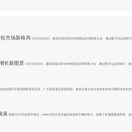
开拓市场新格局
3月25至26日，紫燕百味鸡举办经销商总经理销售大会，通过数字化运营研
增长新图景
3月25至26日，紫燕百味鸡举办经销商总经理销售大会，通过数字化运营研讨、标
色旅游景区开展清明祭英烈活动，广大游客通过参观游览、参加主题文化活动等多种形式缅怀革命先烈
满满
随着2024年的尾声渐近，Hello语音以其卓越的表现和不懈的努力，收获了多项重量级荣誉。这