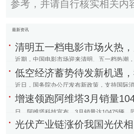
参考，并请自行核实相关内
最新资讯
清明五一档电影市场火热，
近期，中国电影市场迎来清明、五一档热潮
低空经济蓄势待发新机遇，
明档已有16部影片蓄势待发，涵盖现实主义
近日，国务院办公厅发布新政策，支持国际
增速领跑阿维塔3月销量10
济，探索开通低空物流航线、开发低空旅游
日，阿维塔科技宣布，3月销量达10475辆
光伏产业链涨价我国光伏相关
场。同时，第四款战略产品，智美豪