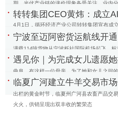
期，光伏产业链的涨价现象备受关注。业内分
转转集团CEO黄炜：成立A
潮”密切相关。此前，相关部门公布了光伏发
4月1日，循环经济产业公司转转集团宣布成立
宁波至迈阿密货运航线开通
造全球最先进、最受用户信赖的二手交易
满载114吨货物从宁波栎社国际机场起飞，
遇见你｜为完成女儿遗愿她
曲阜，有这样一位母亲，为了她和女儿之间
临夏广河建立牛羊交易市场
坚持种树。 她原名叫苏萍，在
出栏的黄金时节，临夏州广河县农畜产品交
火火，供销呈现出双丰收的繁荣态