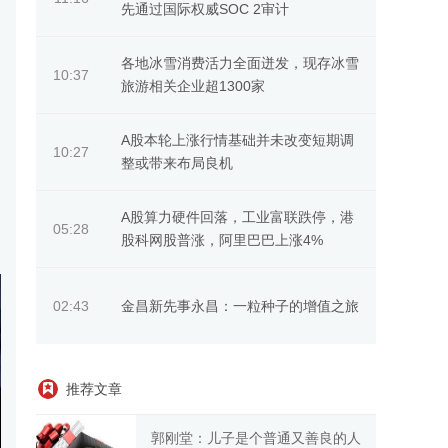
先通过国际权威SOC 2审计
各地冰雪消费活力全面迸发，现存冰雪
10:37
旅游相关企业超1300家
A股本轮上涨行情基础并未改变短期调
10:27
整或带来布局良机
A股算力硬件回落，工业富联跌停，港
05:28
股科网股普涨，阿里巴巴上涨4%
金昌新先事永昌：一粒种子的增值之旅
02:43
推荐文章
郭刚堂：儿子是个普通又善良的人