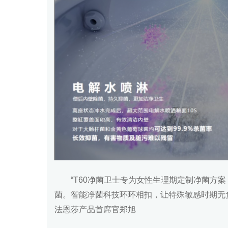
“T60净菌卫士专为女性生理期定制净菌方
菌。智能净菌科技环环相扣，让特殊敏感
法恩莎产品首席官郑旭