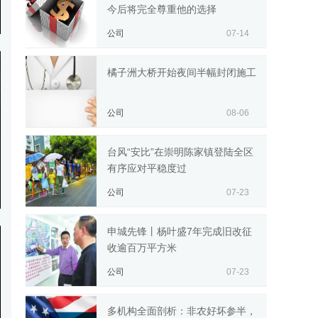
今后将完全尊重他的选择
公司
07-14
橘子洲大桥开始夜间半幅封闭施工
公司
08-06
台风“安比”在崇明陈家镇登陆全区
有序应对平稳度过
公司
07-23
申城先锋丨杨叶盛7年完成旧改征
收逾百万平方米
公司
07-23
多机构全面剖析：非农好坏参半，