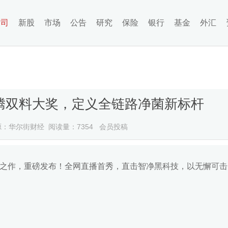
公司
新股
市场
公告
研究
保险
银行
基金
外汇
沸腾双料大奖，定义全链路净菌新标杆
源：华尔街财经 阅读量：7354 会员投稿
之作，重磅发布！全网直播首秀，直击智净黑科技，以无懈可击