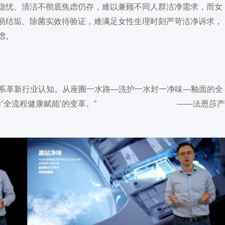
隐忧、清洁不彻底焦虑仍存，难以兼顾不同人群洁净需求，而女
易结垢、除菌实效待验证，难满足女性生理时刻严苛洁净诉求，
虑。
体系革新行业认知。从座圈一水路—洗护一水封一净味—釉面的全
升级’向‘全流程健康赋能’的变革。” ——法恩莎产