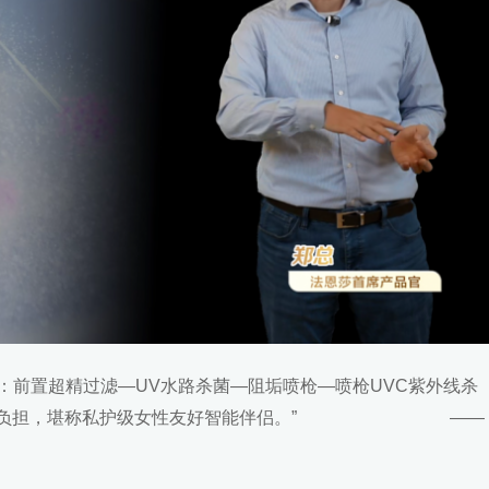
案：前置超精过滤—UV水路杀菌—阻垢喷枪—喷枪UVC紫外线杀
时期无负担，堪称私护级女性友好智能伴侣。” ——