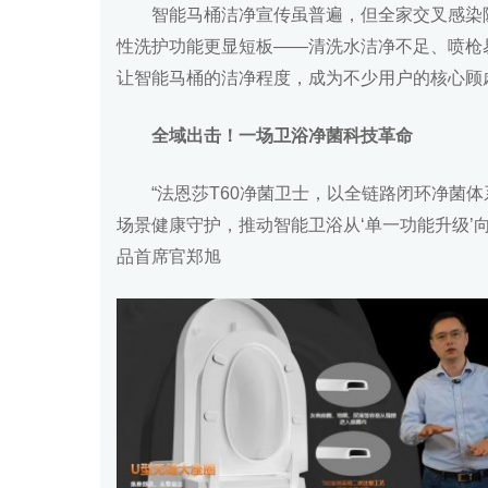
智能马桶洁净宣传虽普遍，但全家交叉感染
性洗护功能更显短板——清洗水洁净不足、喷枪
让智能马桶的洁净程度，成为不少用户的核心顾
全域出击！一场卫浴净菌科技革命
“法恩莎T60净菌卫士，以全链路闭环净菌
场景健康守护，推动智能卫浴从‘单一功能
品首席官郑旭