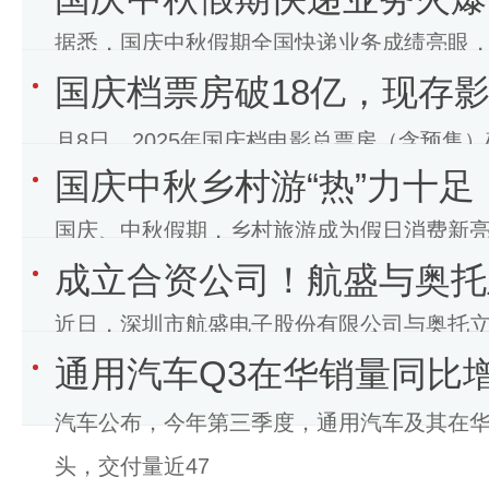
据悉，国庆中秋假期全国快递业务成绩亮眼，
国庆档票房破18亿，现存影
件，行业运行总体平稳有序。今年国庆与中
月8日，2025年国庆档电影总票房（含预售）
国庆中秋乡村游“热”力十足
杀小说家2》位列前三。今
国庆、中秋假期，乡村旅游成为假日消费新亮
成立合资公司！航盛与奥托
左右。各地乡村游客如织，从华北农家到江
近日，深圳市航盛电子股份有限公司与奥托立夫公司(N
通用汽车Q3在华销量同比增长
整合双方技术、产业链及
汽车公布，今年第三季度，通用汽车及其在
头，交付量近47