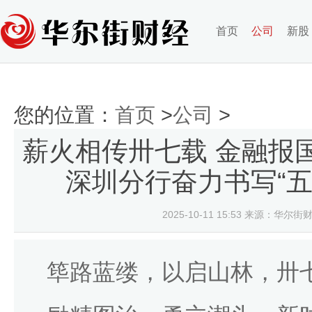
首页
公司
新股
您的位置：
首页
>
公司
>
薪火相传卅七载 金融报国
深圳分行奋力书写“五
2025-10-11 15:53
来源：华尔街财
筚路蓝缕，以启山林，卅