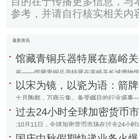
目的在于传播更多信息，与
参考，并请自行核实相关内
最新资讯
馆藏青铜兵器特展在嘉峪关
鉴——馆藏青铜兵器特展在嘉峪关长城博物馆开
以宋为镜，以瓷为语：箭牌
开启了一场穿越时空的
十月陶都，万商云集。备受瞩目的行业盛事—
过去24小时全球加密货币市
砖行业轻纹领军品牌，箭牌瓷砖将携旗舰新
:10月11日，全球加密货币市场在过去24小时
国庆中秋假期快递业务火爆，
元，刷新历史纪录。 根据公开资